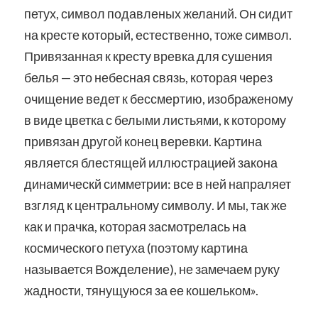
петух, символ подавленых желаний. Он сидит
на кресте который, естественно, тоже символ.
Привязанная к кресту вревка для сушения
белья — это небесная связь, которая через
очищение ведет к бессмертию, изображеному
в виде цветка с белыми листьями, к которому
привязан другой конец веревки. Картина
является блестящей иллюстрацией закона
динамическй симметрии: все в ней напраляет
взгляд к центральному символу. И мы, так же
как и прачка, которая засмотрелась на
космического петуха (поэтому картина
называется Вожделение), не замечаем руку
жадности, тянущуюся за ее кошельком».