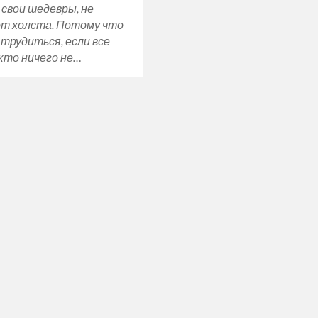
свои шедевры, не
от холста. Потому что
 трудиться, если все
кто ничего не…