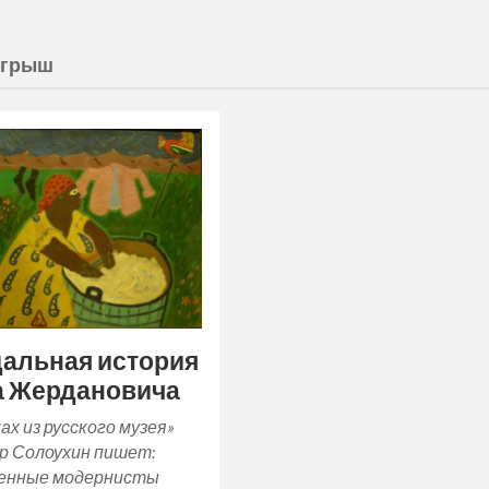
ыгрыш
альная история
а Жердановича
ах из русского музея»
р Солоухин пишет:
енные модернисты