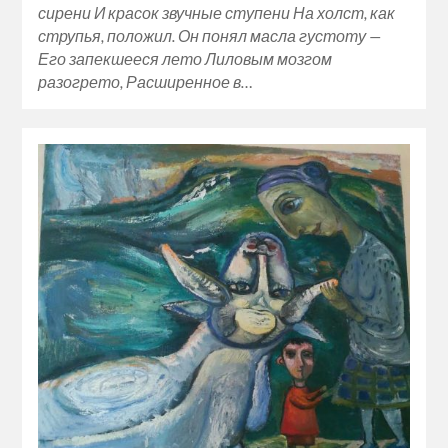
сирени И красок звучные ступени На холст, как
струпья, положил. Он понял масла густоту —
Его запекшееся лето Лиловым мозгом
разогрето, Расширенное в…