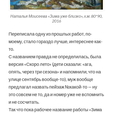
Наталья Моисеева «Зима уже близко», х.м. 80*90,
2016
Переписала одну из прошлых работ, по-
моему, стало гораздо лучше, интереснее как-
то.
С названием правда не определилась, была
версия «Скоро лето» (дети сказали: «ага,
опять, через три сезона» и напомнили, что на
улице сентябрь вообще-то), муж вообще
предлагал назвать пейзаж №какой-то — ну
это совсем не то, да и номер уже не вспомнить
и не сосчитать.
Так что пока рабочее название работы «Зима