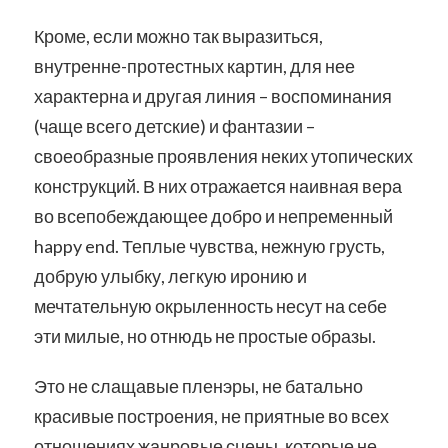
Кроме, если можно так выразиться,
внутренне-протестных картин, для нее
характерна и другая линия – воспоминания
(чаще всего детские) и фантазии –
своеобразные проявления неких утопических
конструкций. В них отражается наивная вера
во всепобеждающее добро и непременный
happy end. Теплые чувства, нежную грусть,
добрую улыбку, легкую иронию и
мечтательную окрыленность несут на себе
эти милые, но отнюдь не простые образы.
Это не слащавые пленэры, не батально
красивые построения, не приятные во всех
отношениях жанровые сцены, которые не