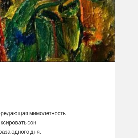
 передающая мимолетность
иксировать сон
аза одного дня.