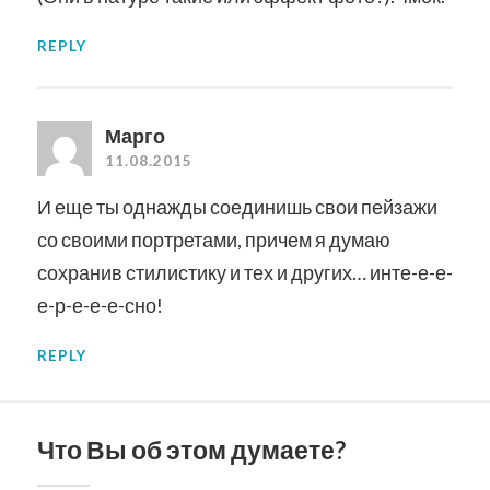
REPLY
Марго
11.08.2015
И еще ты однажды соединишь свои пейзажи
со своими портретами, причем я думаю
сохранив стилистику и тех и других… инте-е-е-
е-р-е-е-е-сно!
REPLY
Что Вы об этом думаете?