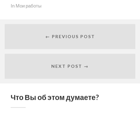
новом
окне)
окне)
окне)
окне)
In
Мои работы
← PREVIOUS POST
NEXT POST →
Что Вы об этом думаете?