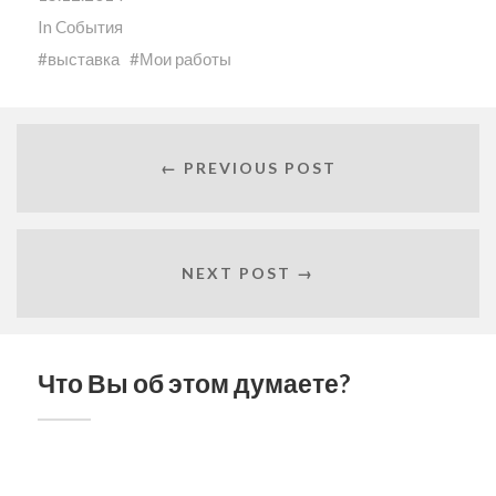
новом
окне)
окне)
окне)
окне)
In
Cобытия
выставка
Мои работы
← PREVIOUS POST
NEXT POST →
Что Вы об этом думаете?