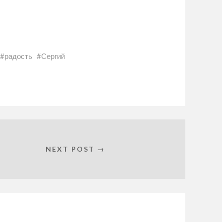
радость
Сергий
NEXT POST →