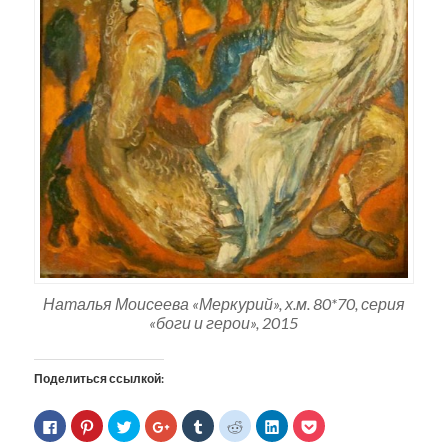
Наталья Моисеева «Меркурий», х.м. 80*70, серия
«боги и герои», 2015
Поделиться ссылкой:
Нажмите
Нажмите,
Нажмите,
Нажмите,
Нажмите,
Нажмите,
Нажмите,
Нажмите,
здесь,
чтобы
чтобы
чтобы
чтобы
чтобы
чтобы
чтобы
чтобы
поделиться
поделиться
поделиться
поделиться
поделиться
поделиться
поделиться