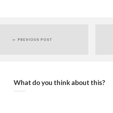
новом
окне)
окне)
окне)
окне)
← PREVIOUS POST
What do you think about this?